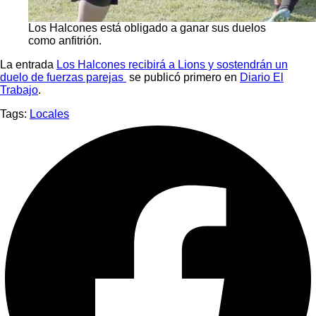
Los Halcones está obligado a ganar sus duelos
como anfitrión.
La entrada
Los Halcones recibirá a Lions y sostendrán un
duelo de fuerzas parejas
se publicó primero en
Diario El
Trabajo
.
Tags:
Locales